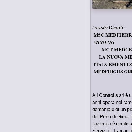
I nostri C
l
ienti :
MSC MEDITERRA
M
MCT MEDC
LA NUOVA ME
ITALCEMENTI 
MEDFRIGUS GR
All Controlls srl è
anni opera nel ramo
demaniale di un pi
del Porto di Gioia 
l'azienda è certific
Servizi di Tramacc