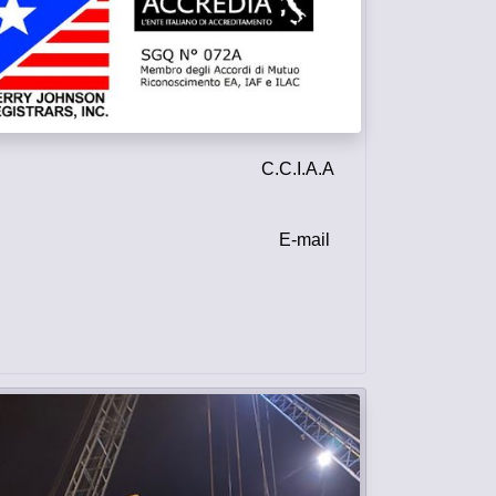
2131410801 C.C.I.A.A
ail