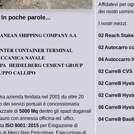
Affidatevi per o
dei nostri uomini
In poche parole...
I nostri mezzi:
NEAN SHIPPING COMPANY S.A
02 Reach Stake
EDLOG
02 Autocarro co
ENTER CONTAINER TERMINAL
CCANICA NAVALE
04 Autoccarro I
SPA HEIDELBERG CEMENT GROUP
02 Carrelli CVS
UPPO CALLIPO
02 Carrelli Hyst
02 Carrelli Hyst
 una azienda fondata nel 2001 da oltre 20
 dei servizi portuali è concessionaria
06 Carrelli Hyst
azzale di
5000 Mq
dentro gli spazi doganali
Tauro con annessa officina ed uffici,
04 Carrelli Baoli
ata
ISO 9001: 2015
per Erogazione di
o di Merci Non Pericolose. Esecuzione di