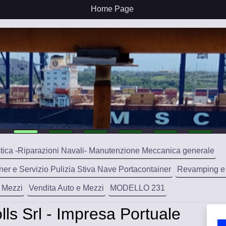
Home Page
tica -Riparazioni Navali- Manutenzione Meccanica generale
ner e Servizio Pulizia Stiva Nave Portacontainer
Revamping e
I Mezzi
Vendita Auto e Mezzi
MODELLO 231
olls Srl - Impresa Portuale