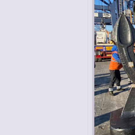
peso da 0-25 ton,
infatti l'azienda si è
dotata di un muletto
marca Caterpilar 30
ton. compreso di
rostro per la
movimentazione di
queste bobine
all'interno del
container da 20'.
Nell'immagine si
vedono coils
scaricati ed
immagazzinati
presso il capannone
dove operiamo.