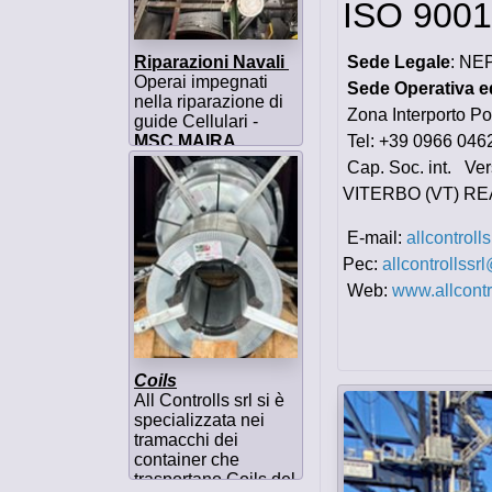
ISO 900
Sede Legale
: NEP
Riparazioni Navali
Operai impegnati
Sede Operativa ed
nella riparazione di
Zona Interpo
guide Cellulari -
Tel: +39 0966 
MSC MAIRA
La nostra azienda
Cap. Soc
offre un servizio H24
VITERBO (VT) RE
7/7.
E-mail:
allcontrol
Pec:
allcontrollssr
Web:
www.allcontr
Coils
All Controlls srl si è
specializzata nei
tramacchi dei
container che
trasportano Coils del