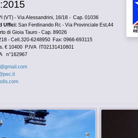
1:2015
I (VT) - Via Alessandrini, 16/18 - Cap. 01036
 Uffici:
San Ferdinando Rc - Via Provinciale Est,44
rto Porto di Gioia Tauro - Cap. 89026
046218 - Cell.320-6248950 Fax: 0966-693115
. int. Vers. € 10400 P.IVA IT0
A n°162967
ls@gmail.com
E-m
l@pec.it
olls.com